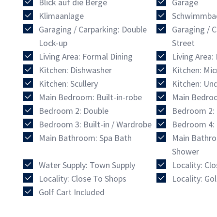
Blick auf die Berge
Garage
Klimaanlage
Schwimmba
Garaging / Carparking: Double
Garaging / C
Lock-up
Street
Living Area: Formal Dining
Living Area
Kitchen: Dishwasher
Kitchen: Mi
Kitchen: Scullery
Kitchen: Un
Main Bedroom: Built-in-robe
Main Bedroo
Bedroom 2: Double
Bedroom 2: B
Bedroom 3: Built-in / Wardrobe
Bedroom 4: 
Main Bathroom: Spa Bath
Main Bathro
Shower
Water Supply: Town Supply
Locality: Cl
Locality: Close To Shops
Locality: Go
Golf Cart Included