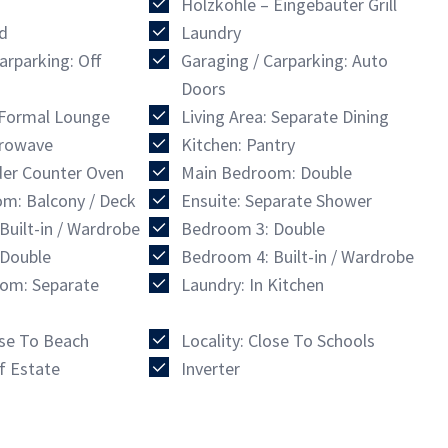
Holzkohle – Eingebauter Grill
d
Laundry
arparking: Off
Garaging / Carparking: Auto
Doors
: Formal Lounge
Living Area: Separate Dining
crowave
Kitchen: Pantry
der Counter Oven
Main Bedroom: Double
m: Balcony / Deck
Ensuite: Separate Shower
uilt-in / Wardrobe
Bedroom 3: Double
Double
Bedroom 4: Built-in / Wardrobe
om: Separate
Laundry: In Kitchen
ose To Beach
Locality: Close To Schools
lf Estate
Inverter