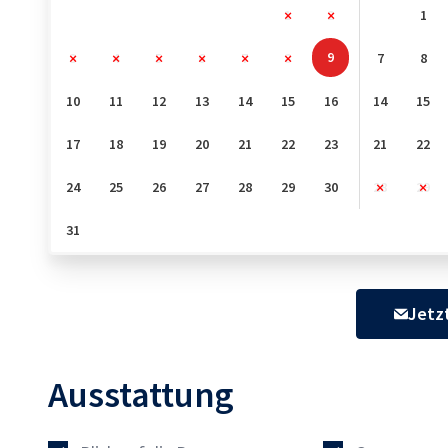
1
2
1
9
3
4
5
6
7
8
7
8
10
11
12
13
14
15
16
14
15
17
18
19
20
21
22
23
21
22
24
25
26
27
28
29
30
28
29
31
Jetz
Ausstattung