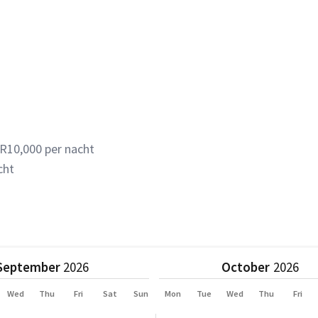
 R10,000 per nacht
cht
September
October
Wed
Thu
Fri
Sat
Sun
Mon
Tue
Wed
Thu
Fri