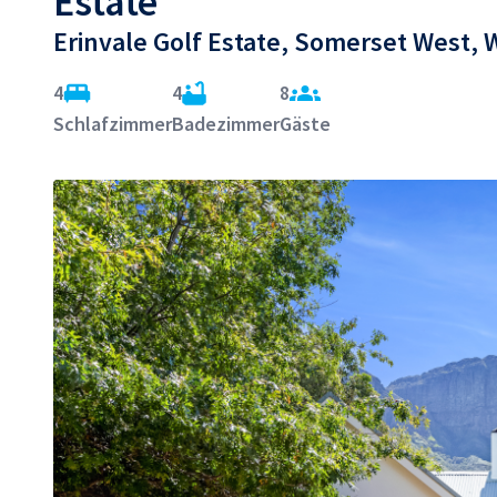
Estate
Erinvale Golf Estate, Somerset West, 
4
4
8
Schlafzimmer
Badezimmer
Gäste