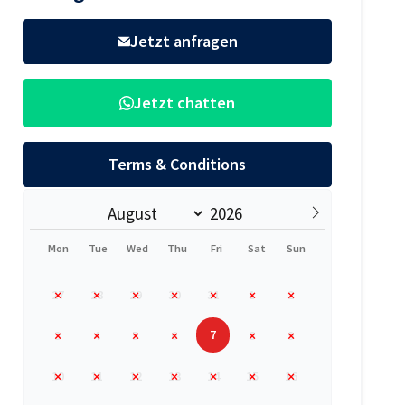
Jetzt anfragen
Jetzt chatten
Terms & Conditions
Mon
Tue
Wed
Thu
Fri
Sat
Sun
27
28
29
30
31
1
2
7
3
4
5
6
8
9
10
11
12
13
14
15
16