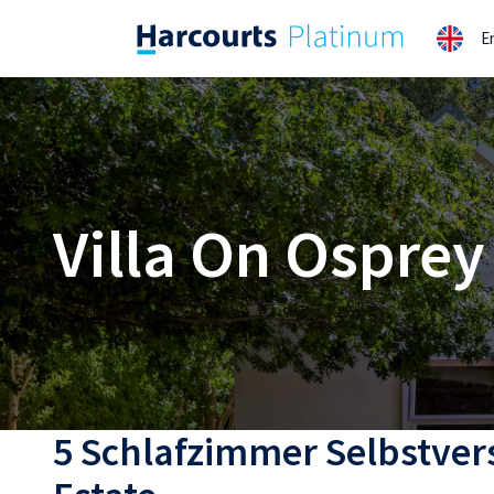
Zum
E
Inhalt
springen
Villa On Osprey
5 Schlafzimmer Selbstvers