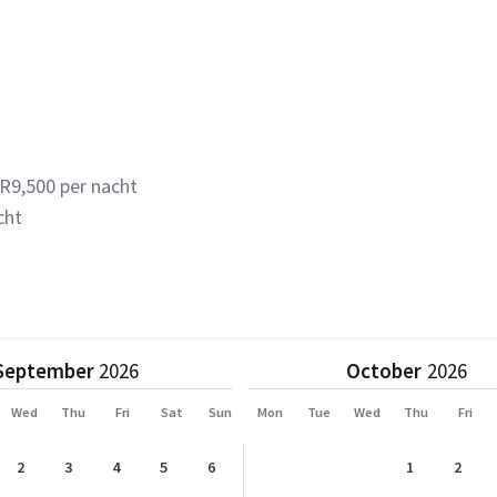
 R9,500 per nacht
cht
September
October
Wed
Thu
Fri
Sat
Sun
Mon
Tue
Wed
Thu
Fri
2
3
4
5
6
1
2