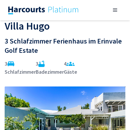
Zum
Menü
Inhalt
springen
Villa Hugo
3 Schlafzimmer Ferienhaus im Erinvale
Golf Estate
3
3
4
Schlafzimmer
Badezimmer
Gäste