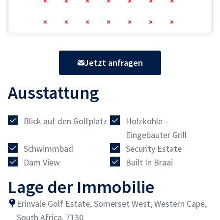
24
25
26
27
28
29
30
31
1
2
3
4
5
6
Jetzt anfragen
Ausstattung
Blick auf den Golfplatz
Holzkohle –
Eingebauter Grill
Schwimmbad
Security Estate
Dam View
Built In Braai
Lage der Immobilie
Erinvale Golf Estate, Somerset West, Western Cape,
South Africa, 7130